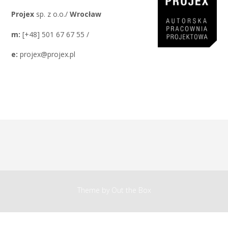
Projex
sp. z o.o./
Wrocław
m:
[+48] 501 67 67 55 /
e:
projex@projex.pl
Theme by
Out the Box